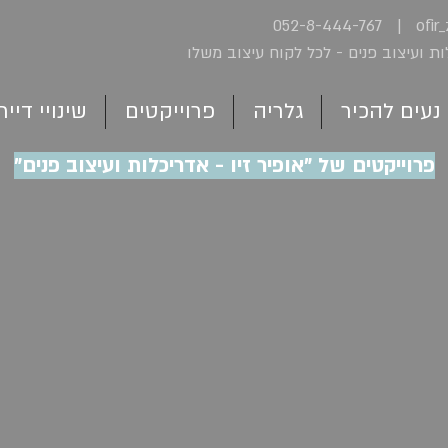
052-8-444-767 |
ofir
לות ועיצוב פנים - לכל לקוח עיצוב משלו
נעים להכיר
גלריה
פרוייקטים
שינויי דייר
פרוייקטים של "אופיר זיו - אדריכלות ועיצוב פנים"