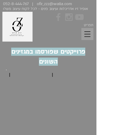
052-8-444-767
|
ofir_zzz@walla.com
אופיר זיו אדריכלות ועיצוב פנים - לכל לקוח עיצוב משלו
תפריט
פרוייקטים שפורסמו במגזינים
השונים