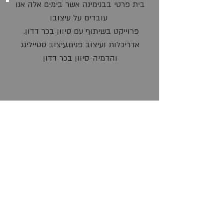
בית פרטי בבנימינה אשר בימים אלה אנו
עובדים על עיצובו
פרוייקט בשיתוף עם סיוון בכר דדון
.
אדריכלות ועיצוב פנים.עיצוב סטיילינג
והדמיה-סיוון בכר דדון
חזור
052-8-444-767
|
ofir_zzz@walla.com
כל הזכויות שמורות - O.Z אדריכלות ועיצוב
פנים | אדריכל לתכנון בית | אדריכל במרכז |
מעצב פנים © 2015 |
בניית אתר בוויקס
-