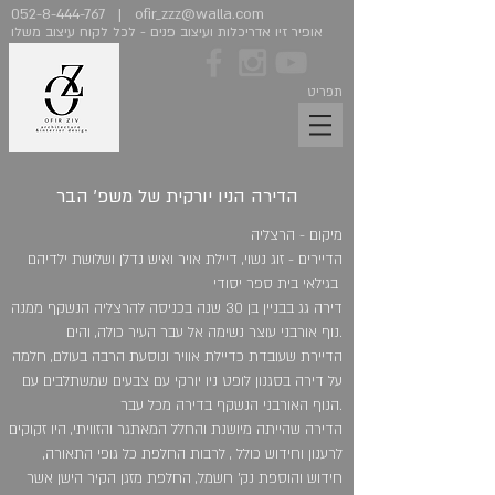
052-8-444-767
|
ofir_zzz@walla.com
אופיר זיו אדריכלות ועיצוב פנים - לכל לקוח עיצוב משלו
תפריט
הדירה הניו יורקית של משפ' הבר
מיקום - הרצליה
הדיירים - זוג נשוי, דיילת אויר ואיש נדלן ושלושת ילדיהם
בגילאי בית ספר יסודי
דירה גג בבניין בן 30 שנה בכניסה להרצליה הנשקף ממנה
נוף אורבני עוצר נשימה אל עבר העיר כולה, והים.
הדיירת שעובדת כדיילת אוויר ונוסעת הרבה בעולם, חלמה
על דירה בסגנון לופט ניו יורקי עם צבעים שמשתלבים עם
הנוף האורבני הנשקף בדירה מכל עבר.
הדירה שהייתה מיושנת והחלל המאתגר והזוויתי, היו זקוקים
לרענון וחידוש כולל , לרבות החלפת כל גופי התאורה,
חידוש והוספת נק' חשמל, החלפת מזגן הקיר הישן אשר