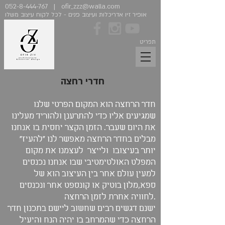
052-8-444-767
|
ofir_zzz@walla.com
אופיר זיו אדריכלות ועיצוב פנים - לכל לקוח עיצוב משלו
תפריט
חדרי רחצה
חדר הרחצה הוא המקום הפרטי שלנו
שמגיעים אליו כדי להתרענן ולהוריד מעלינו
את היום שעבר. הזמן הקצר יחסית בו אנחנו
מבלים בחדר הרחצה מאפשר לנו "להעיז"
יותר בעיצובו ולייצר לעצמנו את מקום
המפלט האולטימטיבי שבו אנחנו נכנסים
למעין עולם אחר בין העיצוב הוא של
ספא,מלון בוטיק או קונספט אחר ונכנסים
לחוויה אחרת לזמן הרחצה.
ישנם דגשים רבים שחשוב ליישם בתכנון חדר
הרחצה כדי שהמרחב בו יהיה הנח והיעיל