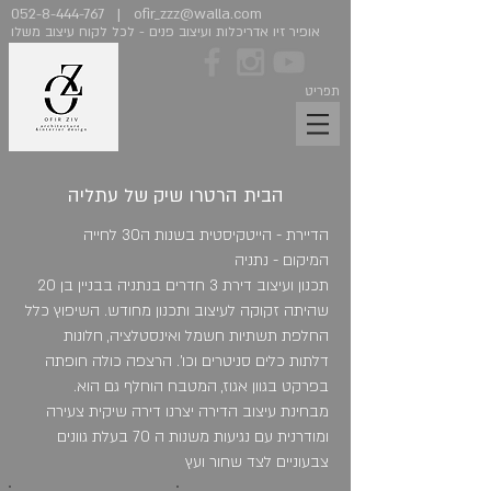
052-8-444-767
|
ofir_zzz@walla.com
אופיר זיו אדריכלות ועיצוב פנים - לכל לקוח עיצוב משלו
תפריט
הבית הרטרו שיק של עתליה
הדיירת - הייטקיסטית בשנות ה30 לחייה
המיקום - נתניה
תכנון ועיצוב דירת 3 חדרים בנתניה בבניין בן 20
שהיתה זקוקה לעיצוב ותכנון מחודש. השיפוץ כלל
החלפת תשתיות חשמל ואינסטלציה, חלונות
דלתות כלים סניטרים וכו'. הרצפה כולה חופתה
בפרקט בגוון אגוז, המטבח הוחלף גם הוא.
מבחינת עיצוב הדירה יצרנו דירה שיקית צעירה
ומודרנית עם נגיעות משנות ה 70 בעלת גוונים
צבעוניים לצד שחור ועץ