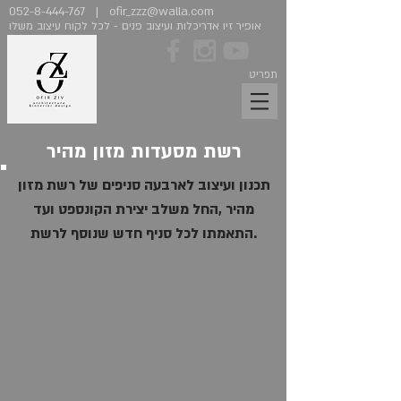
052-8-444-767
|
ofir_zzz@walla.com
אופיר זיו אדריכלות ועיצוב פנים - לכל לקוח עיצוב משלו
תפריט
רשת מסעדות מזון מהיר
תכנון ועיצוב לארבעה סניפים של רשת מזון
מהיר ,החל משלב יצירת הקונספט ועד
התאמתו לכל סניף חדש שנוסף לרשת.