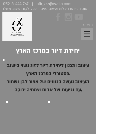
052-8-444-767
|
ofir_zzz@walla.com
אופיר זיו אדריכלות ועיצוב פנים - לכל לקוח עיצוב משלו
תפריט
יחידת דיור במרכז הארץ
עיצוב ותכנון ליחידת דיור לזוג נשוי בישוב
פסטורלי במרכז הארץ.
העיצוב נעשה בגוונים של אפור לבן ושחור
,עם נגיעות של אדום וצמחיה ירוקה